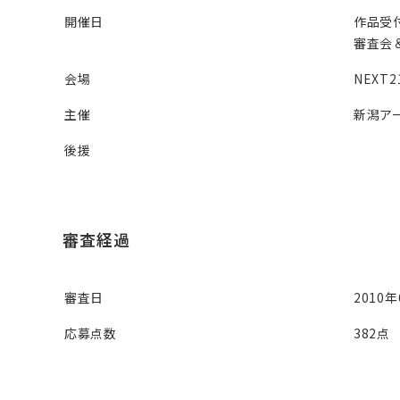
開催日
作品受付
審査会＆
会場
NEXT
主催
新潟ア
後援
審査経過
審査日
2010
応募点数
382点