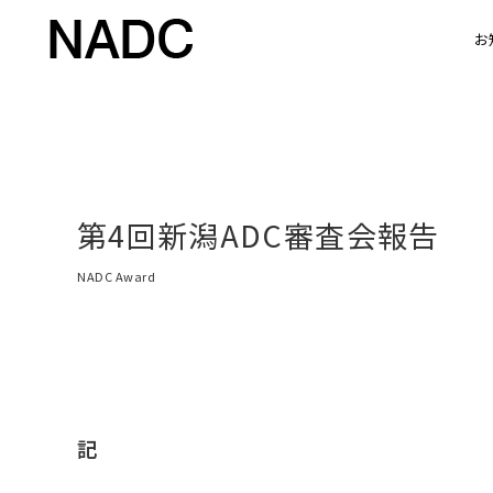
お
第4回新潟ADC審査会報告
NADC Award
記