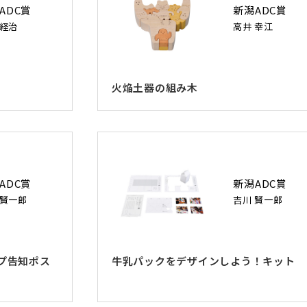
ADC賞
新潟ADC賞
 経治
高井 幸江
火焔土器の組み木
ADC賞
新潟ADC賞
 賢一郎
吉川 賢一郎
プ告知ポス
牛乳パックをデザインしよう！キット