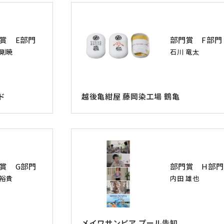
賞 E部門
部門賞 F部門
 剛暁
石川 竜太
ド
越後亀紺屋 藤岡染工場 鶴亀
賞 G部門
部門賞 H部門
 裕貴
内田 雄也
メイワサンピア プール告知