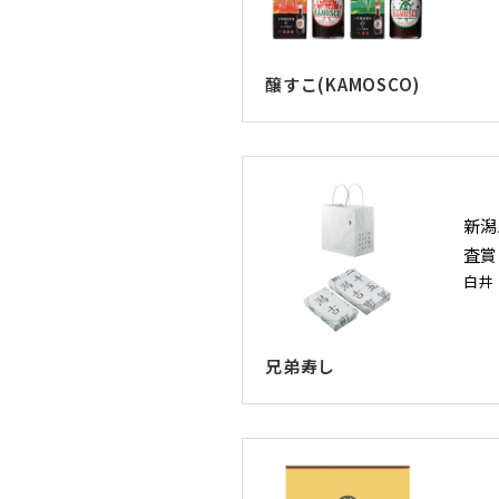
醸すこ(KAMOSCO)
新潟
査賞
白井
兄弟寿し