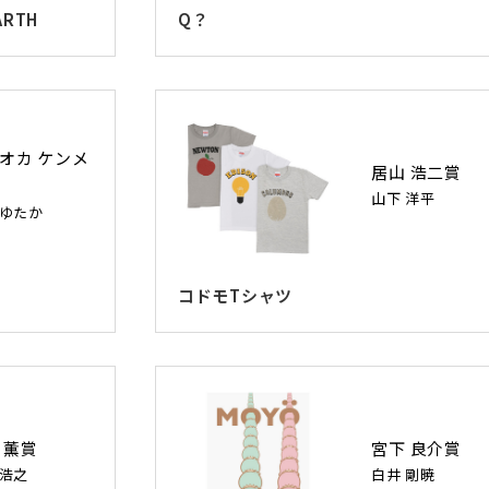
ARTH
Q？
オカ ケンメ
居山 浩二賞
山下 洋平
 ゆたか
コドモTシャツ
 薫賞
宮下 良介賞
 浩之
白井 剛暁