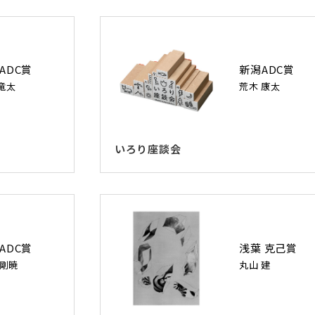
ADC賞
新潟ADC賞
竜太
荒木 康太
いろり座談会
ADC賞
浅葉 克己賞
 剛暁
丸山 建