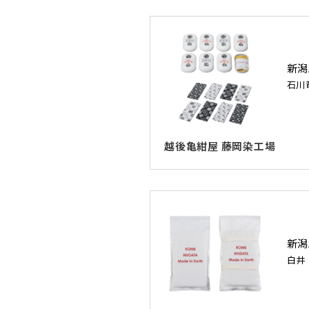
新潟
石川
越後亀紺屋 藤岡染工場
新潟
白井