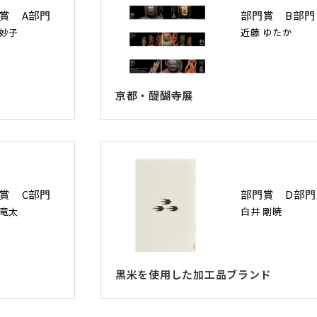
賞 A部門
部門賞 B部門
 妙子
近藤 ゆたか
京都・醍醐寺展
賞 C部門
部門賞 D部門
 竜太
白井 剛暁
黒米を使用した加工品ブランド