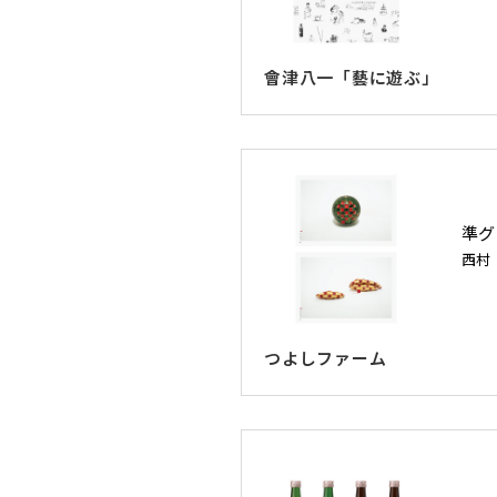
會津八一「藝に遊ぶ」
準グ
西村
つよしファーム