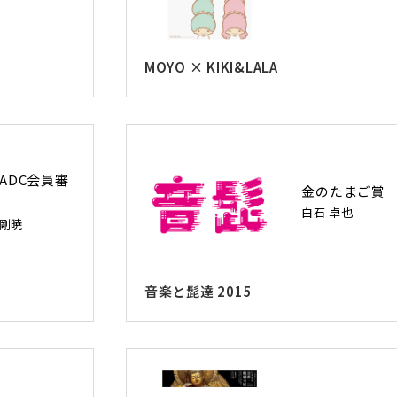
MOYO × KIKI&LALA
ADC会員審
金のたまご賞
白石 卓也
 剛暁
音楽と髭達 2015