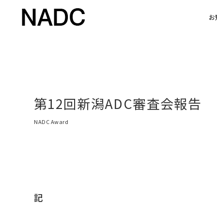
お
第12回新潟ADC審査会報告
NADC Award
記