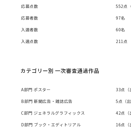
応募点数
552点
応募者数
97名
入選者数
60名
入選点数
211点
カテゴリー別 一次審査通過作品
A部門 ポスター
33点（
B部門 新聞広告・雑誌広告
5点（出
C部門 ジェネラルグラフィックス
42点（
D部門 ブック・エディトリアル
16点（