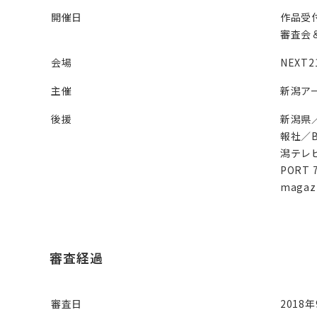
開催日
作品受付
審査会＆
会場
NEXT
主催
新潟ア
後援
新潟県
報社／B
潟テレビ
PORT
magaz
審査経過
審査日
2018