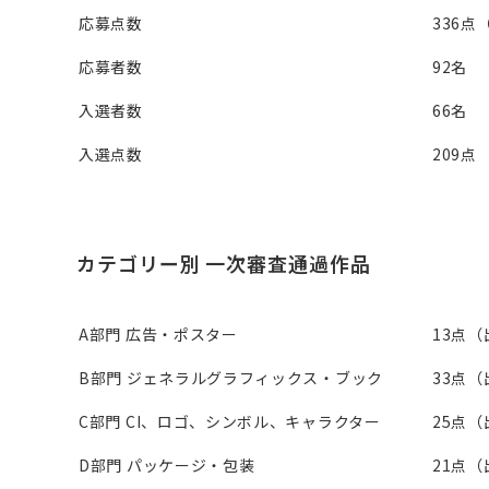
応募点数
336点
応募者数
92名
入選者数
66名
入選点数
209点
カテゴリー別 一次審査通過作品
A部門 広告・ポスター
13点（
B部門 ジェネラルグラフィックス・ブック
33点（
C部門 CI、ロゴ、シンボル、キャラクター
25点（
D部門 パッケージ・包装
21点（