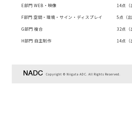
E部門 WEB・映像
14点（
F部門 空間・環境・サイン・ディスプレイ
5点（出
G部門 複合
32点（
H部門 自主制作
14点（
Copyright © Niigata ADC. All Rights Reserved.