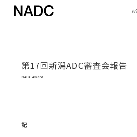
お
第17回新潟ADC審査会報告
NADC Award
記