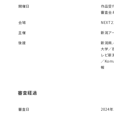
開催日
作品受付
審査会＆
会場
NEXT
主催
新潟ア
後援
新潟県
大学／B
レビ新潟
／Ko
報
審査経過
審査日
2024