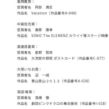
葛西薫賞：
受賞者名 阿部 貴志
作品名 Vacation（作品番号A-046）
中島信也賞：
受賞者名 桑原 康孝
作品名 SONIC The ELEMENZ カワイイ博ステージ映
渡邊良重賞：
受賞者名 星野 智世
作品名 大次郎の野菜 ポストカード（作品番号C-077）
大塚いちお賞：
受賞者名 迫 一成
作品名 春山登山２０１２（作品番号A-026）
高田 唯賞：
受賞者名 高橋 徹
作品名 劇団ピンクドクロの舞台美術（作品番号I-018）