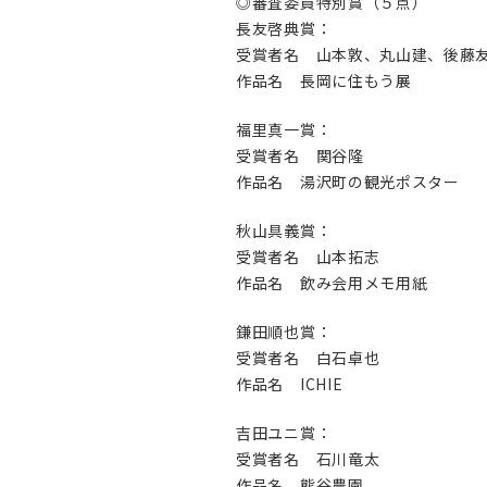
◎審査委員特別賞（５点）
長友啓典賞：
受賞者名 山本敦、丸山建、後藤
作品名 長岡に住もう展
福里真一賞：
受賞者名 関谷隆
作品名 湯沢町の観光ポスター
秋山具義賞：
受賞者名 山本拓志
作品名 飲み会用メモ用紙
鎌田順也賞：
受賞者名 白石卓也
作品名 ICHIE
吉田ユニ賞：
受賞者名 石川竜太
作品名 熊谷農園