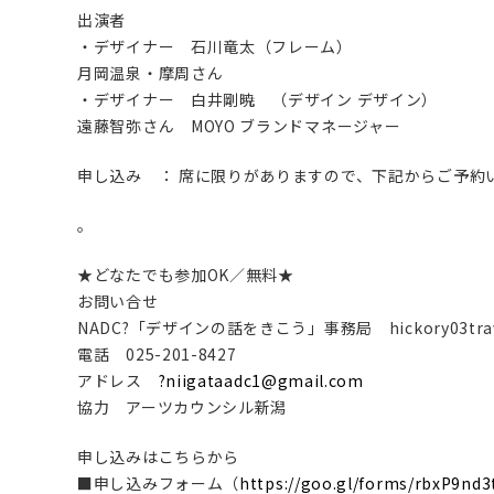
出演者
・デザイナー 石川竜太（フレーム）
月岡温泉・摩周さん
・デザイナー 白井剛暁 （デザイン デザイン）
遠藤智弥さん MOYO ブランドマネージャー
申し込み ： 席に限りがありますので、下記からご予約
。
★どなたでも参加OK／無料★
お問い合せ
NADC?「デザインの話をきこう」事務局 hickory03trav
電話 025-201-8427
アドレス
?niigataadc1@gmail.com
協力 アーツカウンシル新潟
申し込みはこちらから
■申し込みフォーム（
https://goo.gl/forms/rbxP9nd