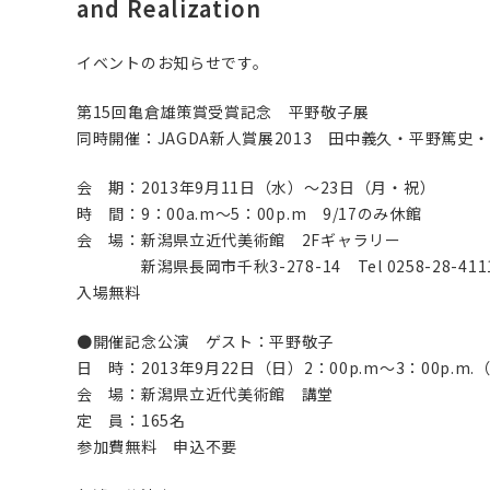
and Realization
イベントのお知らせです。
第15回亀倉雄策賞受賞記念 平野敬子展
同時開催：JAGDA新人賞展2013 田中義久・平野篤史
会 期：2013年9月11日（水）～23日（月・祝）
時 間：9：00a.m～5：00p.m 9/17のみ休館
会 場：新潟県立近代美術館 2Fギャラリー
新潟県長岡市千秋3-278-14 Tel 0258-28-411
入場無料
●開催記念公演 ゲスト：平野敬子
日 時：2013年9月22日（日）2：00p.m〜3：00p.m.
会 場：新潟県立近代美術館 講堂
定 員：165名
参加費無料 申込不要