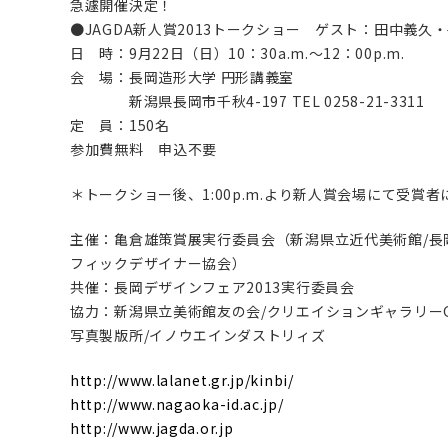
急遽開催決定！
●JAGDA新人賞2013トークショー ゲスト：田中義久
日 時：9月22日（日）10：30a.m.〜12：00p.m.
会 場：長岡造形大学 円形講義室
新潟県長岡市千秋4-197 TEL 0258-21-3311
定 員：150名
参加費無料 申込不要
＊トークショー後、1:00p.m.より新人賞会場にて受賞
主催：亀倉雄策賞展実行委員会（新潟県立近代美術館/長
フィックデザイナー協会）
共催：長岡デザインフェア2013実行委員会
協力：新潟県立美術館友の会/クリエイションギャラリーG
写真製版所/イノウエインダストリィズ
http://www.lalanet.gr.jp/kinbi/
http://www.nagaoka-id.ac.jp/
http://www.jagda.or.jp