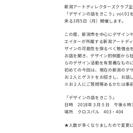
新潟アートディレクターズクラブ
「デザインの話をきこう」vol.01
来る3月5日（月）開催します。
この度、新潟市を中心にデザイン
エイターが所属する新潟アートディ
ザインの可能性を探るべく勉強会
お話を聞き、デザイン的側面から
らのデザイン活動を有意義なもの
初めての今回は、現在の新潟のデ
お２人とゲストをお招きし、お話
※お２人にご質問等あるかたは事
「デザインの話をきこう」
日時 2018年３月５日 午後６時
場所 クロスパル 403・404
★人数が多くなりましたので変更