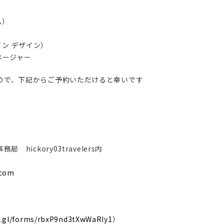
ム）
ン デザイン）
ネージャー
ので、下記からご予約いただけると幸いです
hickory03travelers内
.com
o.gl/forms/rbxP9nd3tXwWaRIy1
）