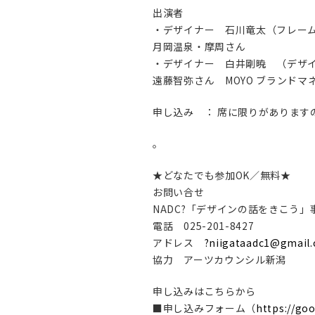
出演者
・デザイナー 石川竜太（フレー
月岡温泉・摩周さん
・デザイナー 白井剛暁 （デザイ
遠藤智弥さん MOYO ブランドマ
申し込み ： 席に限りがあります
。
★どなたでも参加OK／無料★
お問い合せ
NADC?「デザインの話をきこう」事務局 
電話 025-201-8427
アドレス
?niigataadc1@gmail
協力 アーツカウンシル新潟
申し込みはこちらから
■申し込みフォーム（
https://go