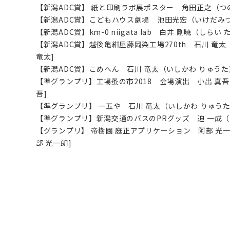
【新潟ADC賞】 紙と印刷ラボ展ポスター 角田正之（つ
【新潟ADC賞】こどもハウス劇場 池田光宏（いけだみつ
【新潟ADC賞】km-0 niigata lab 白井 剛暁（しら
【新潟ADC賞】越後亀紺屋藤岡染工場270th 石川 竜
竜太]
【新潟ADC賞】こめへん 石川 竜太（いしかわ りゅうた
【準グランプリ】工場蚤の市2018 会場演出 小出 真吾
吾]
【準グランプリ】 一五や 石川 竜太（いしかわ りゅうた
【準グランプリ】新潟交通のバスのPRグッズ 迫 一成（さ
【グランプリ】 帝樹園 庭正アプリケーション 阿部 光
部 光一朗]