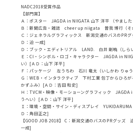
NADC2018受賞作品
【部門賞】
Ａ：ポスター JAGDA in NIIGATA 山下 洋平 （やま
Ｂ：新聞広告・雑誌 cheer up niigata 曽我 博行
Ｃ：ジェネラルグラフィックス 新潟交通のバスのPRグッ
Ｄ：迫 一成]
Ｄ：ブック・エディトリアル LAND. 白井 剛暁（しらい
Ｅ：CI・シンボル・ロゴ・キャラクター JAGDA in NI
い）[ＡＤ：山下 洋平]
Ｆ：パッケージ 左うちわ 石川 竜太（いしかわ りゅう
Ｇ：WEB・インタラクティブ 下村工業 包丁からひろが
かずふみ）[ＡＤ：吉田 和史]
Ｈ：TVCM・映像・モーショーングラフィック JAGDA in 
うへい）[ＡＤ：山下 洋平]
Ｉ：環境・空間・サイン・ディスプレイ YUKIDARUM
Ｄ：角田正之]
【GOOD JOB 2018】 C：新潟交通のバスのPRグッズ
一成]