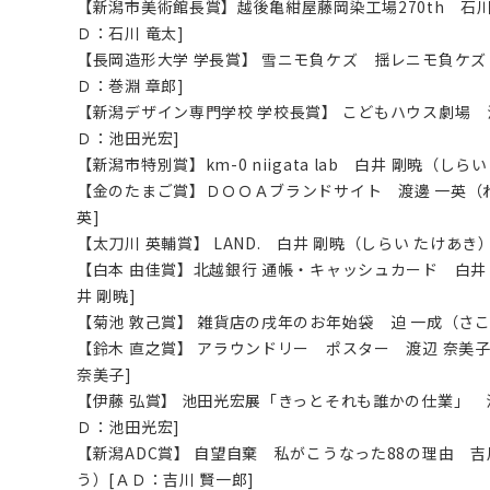
【新潟市美術館長賞】越後亀紺屋藤岡染工場270th 石川
Ｄ：石川 竜太]
【長岡造形大学 学長賞】 雪ニモ負ケズ 揺レニモ負ケズ 
Ｄ：巻淵 章郎]
【新潟デザイン専門学校 学校長賞】 こどもハウス劇場 
Ｄ：池田光宏]
【新潟市特別賞】km-0 niigata lab 白井 剛暁（しら
【金のたまご賞】ＤＯＯＡブランドサイト 渡邊 一英（わ
英]
【太刀川 英輔賞】 LAND. 白井 剛暁（しらい たけあき
【白本 由佳賞】北越銀行 通帳・キャッシュカード 白井
井 剛暁]
【菊池 敦己賞】 雑貨店の戌年のお年始袋 迫 一成（さこ 
【鈴木 直之賞】 アラウンドリー ポスター 渡辺 奈美子
奈美子]
【伊藤 弘賞】 池田光宏展「きっとそれも誰かの仕業」 
Ｄ：池田光宏]
【新潟ADC賞】 自望自棄 私がこうなった88の理由 吉
う）[ＡＤ：吉川 賢一郎]