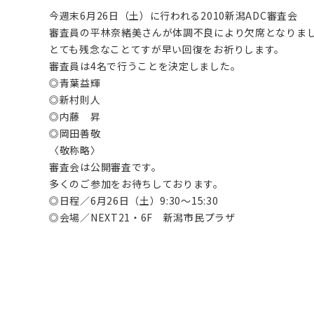
今週末6月26日（土）に行われる2010新潟ADC審査会
審査員の平林奈緒美さんが体調不良により欠席となりま
とても残念なことてすが早い回復をお祈りします。
審査員は4名で行うことを決定しました。
◎青葉益輝
◎新村則人
◎内藤 昇
◎岡田善敬
〈敬称略〉
審査会は公開審査です。
多くのご参加をお待ちしております。
◎日程／6月26日（土）9:30〜15:30
◎会場／NEXT21・6F 新潟市民プラザ